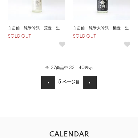
白岳仙 純米吟醸 荒走 生
白岳仙 純米大吟醸 極走 生
SOLD OUT
SOLD OUT
全
127
商品中
33 - 40
表示
5
ページ目
CALENDAR