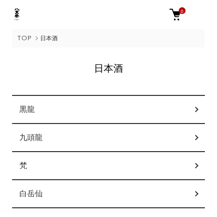
0
TOP
日本酒
日本酒
グループ一覧
黒龍
九頭龍
梵
白岳仙