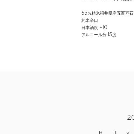
65％精⽶福井県産五百万⽯
純米辛口
⽇本酒度 +10
アルコール分 15度
2
日
月
火