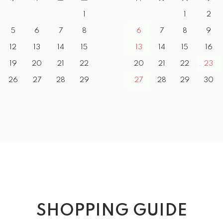
1
1
2
5
6
7
8
6
7
8
9
12
13
14
15
13
14
15
16
19
20
21
22
20
21
22
23
26
27
28
29
27
28
29
30
SHOPPING GUIDE