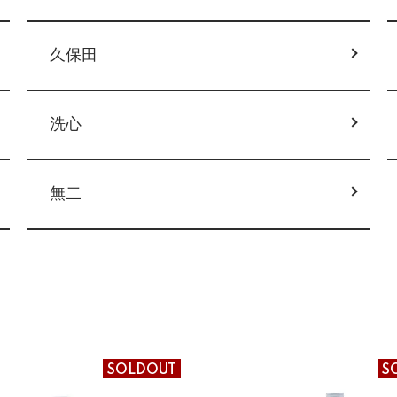
久保田
洗心
無二
SOLDOUT
S