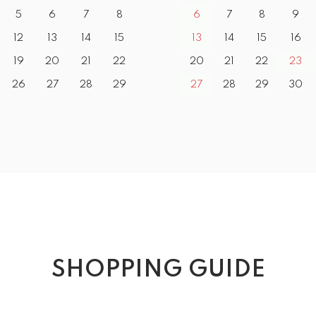
5
6
7
8
6
7
8
9
12
13
14
15
13
14
15
16
19
20
21
22
20
21
22
23
26
27
28
29
27
28
29
30
SHOPPING GUIDE