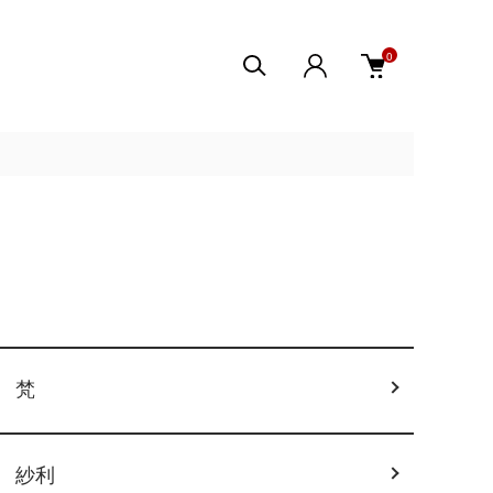
0
梵
紗利