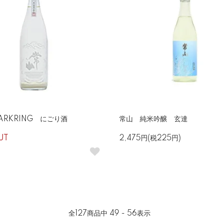
ARKRING にごり酒
常山 純米吟醸 玄達
UT
2,475円(税225円)
全
127
商品中
49 - 56
表示