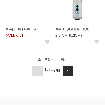
白岳仙 純米吟醸 秋上
白岳仙 純米吟醸 夏虫
SOLD OUT
2,310円(税210円)
全
18
商品中
1 - 8
表示
1
ページ目