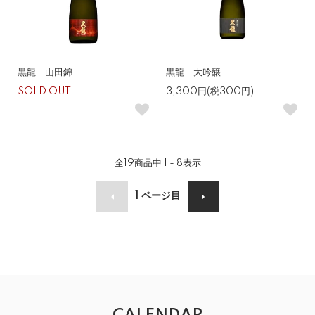
黒龍 山田錦
黒龍 大吟醸
SOLD OUT
3,300円(税300円)
全
19
商品中
1 - 8
表示
1
ページ目