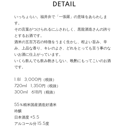
DETAIL
いっちょらい。福井弁で「一張羅」の意味をあらわしま
す。
その言葉がつけられるにふさわしく、黒龍酒造さんの誇り
とするお酒です。
酒米の五百万石の特徴をうまく生かし、程よい旨み、辛
み、上品な香り、キレのよさ、どれをとっても言う事のな
いお酒に仕上がっています。
いくら飲んでも飲み飽きしない、晩酌にもってこいのお酒
です。
1.8l 3,000円（税抜）
720ml 1,350円（税抜）
300ml 618円（税抜）
55％精⽶国産酒造好適⽶
吟醸
日本酒度 +5.5
アルコール分 15.5度