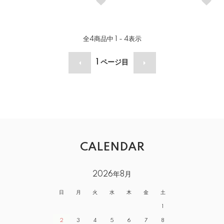
全
4
商品中
1 - 4
表示
1
ページ目
CALENDAR
2026年8月
日
月
火
水
木
金
土
1
2
3
4
5
6
7
8