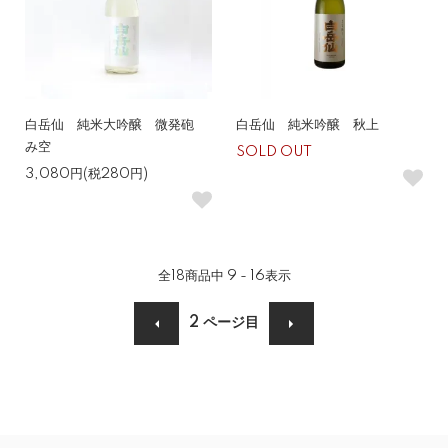
白岳仙 純米大吟醸 微発砲
白岳仙 純米吟醸 秋上
み空
SOLD OUT
3,080円(税280円)
全
18
商品中
9 - 16
表示
2
ページ目