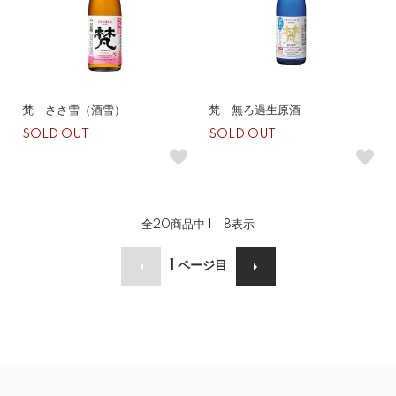
梵 ささ雪（酒雪）
梵 無ろ過生原酒
SOLD OUT
SOLD OUT
全
20
商品中
1 - 8
表示
1
ページ目